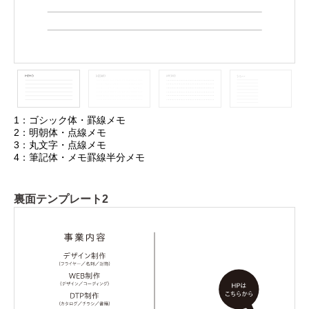
1：ゴシック体・罫線メモ
2：明朝体・点線メモ
3：丸文字・点線メモ
4：筆記体・メモ罫線半分メモ
裏面テンプレート2